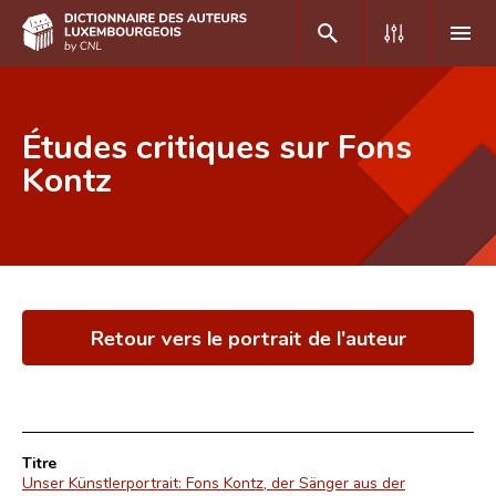
DE
FR
Études critiques sur Fons
Kontz
Accueil
Auteur(e)s A-Z
Recherche avancée
Retour vers le portrait de l'auteur
Foire aux questions
CNL
Équipe scientifique
Titre
Contact
Unser Künstlerportrait: Fons Kontz, der Sänger aus der