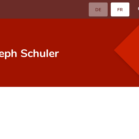
DE
FR
seph Schuler