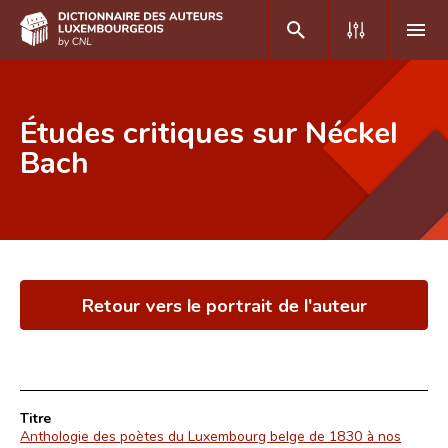
DE
FR
Études critiques sur Néckel
Bach
Accueil
Auteur(e)s A-Z
Recherche avancée
Retour vers le portrait de l'auteur
Foire aux questions
CNL
Équipe scientifique
Titre
Contact
Anthologie des poètes du Luxembourg belge de 1830 à nos