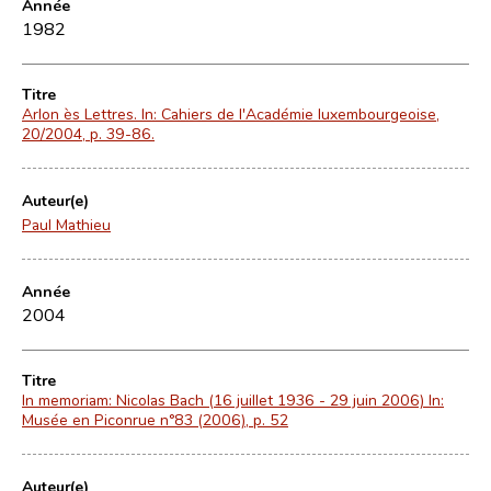
Année
1982
Titre
Arlon ès Lettres. In: Cahiers de l'Académie luxembourgeoise,
20/2004, p. 39-86.
Auteur(e)
Paul Mathieu
Année
2004
Titre
In memoriam: Nicolas Bach (16 juillet 1936 - 29 juin 2006) In:
Musée en Piconrue n°83 (2006), p. 52
Auteur(e)