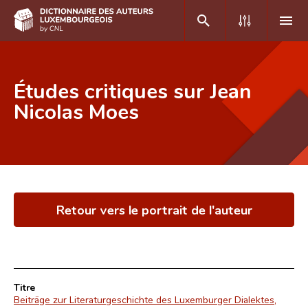
DE
FR
Études critiques sur Jean
Nicolas Moes
Accueil
Auteur(e)s A-Z
Recherche avancée
Retour vers le portrait de l'auteur
Foire aux questions
CNL
Équipe scientifique
Titre
Contact
Beiträge zur Literaturgeschichte des Luxemburger Dialektes,