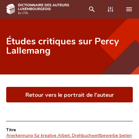
DE
FR
Études critiques sur Percy
Lallemang
Accueil
Auteur(e)s A-Z
Recherche avancée
Retour vers le portrait de l'auteur
Foire aux questions
CNL
Équipe scientifique
Titre
Contact
Anerkennung für kreative Arbeit. Drehbuchwettbewerbe bieten