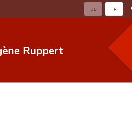
DE
FR
ugène Ruppert