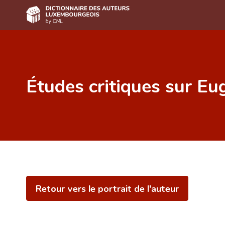
Accueil
Auteur(e)s A-Z
Études critiques sur E
Recherche avancée
Foire aux questions
CNL
Équipe scientifique
Contact
Retour vers le portrait de l'auteur