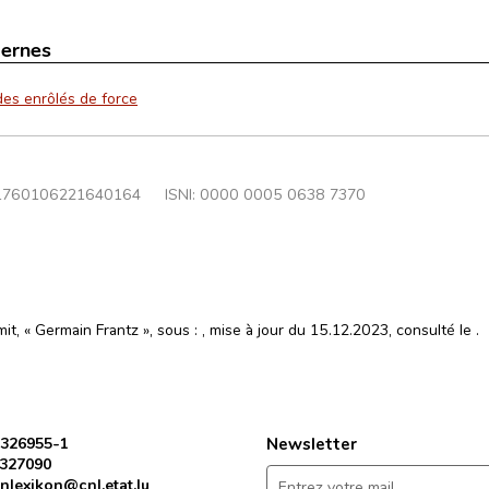
ternes
des enrôlés de force
1760106221640164
ISNI: 0000 0005 0638 7370
it, « Germain Frantz », sous :
, mise à jour du 15.12.2023, consulté le
.
 326955-1
Newsletter
 327090
nlexikon@cnl.etat.lu