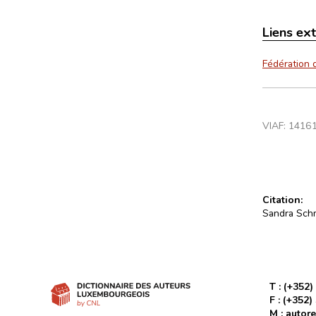
Liens ex
Fédération 
VIAF:
1416
Citation:
Sandra Schm
T :
(+352)
F :
(+352)
M :
autore