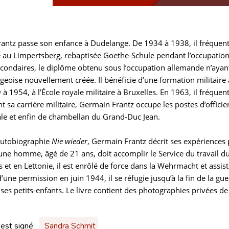
antz passe son enfance à Dudelange. De 1934 à 1938, il fréquent
le au Limpertsberg, rebaptisée Goethe-Schule pendant l’occupation
condaires, le diplôme obtenu sous l’occupation allemande n’ayant 
oise nouvellement créée. Il bénéficie d’une formation militaire 
 à 1954, à l’École royale militaire à Bruxelles. En 1963, il fréqu
t sa carrière militaire, Germain Frantz occupe les postes d’officie
le et enfin de chambellan du Grand-Duc Jean.
autobiographie
Nie wieder
, Germain Frantz décrit ses expérience
eune homme, âgé de 21 ans, doit accomplir le Service du travail d
s et en Lettonie, il est enrôlé de force dans la Wehrmacht et assist
d’une permission en juin 1944, il se réfugie jusqu’à la fin de la 
es petits-enfants. Le livre contient des photographies privées de
 est signé
Sandra Schmit