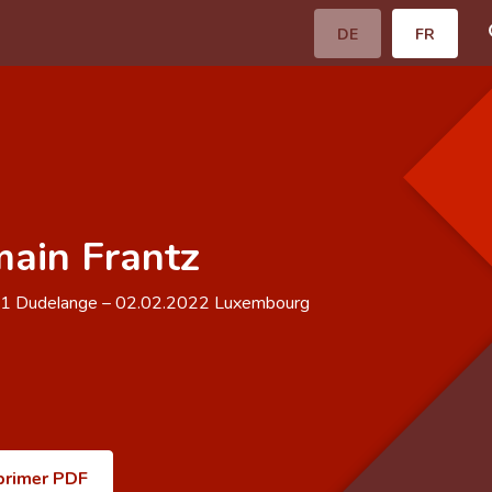
DE
FR
ain Frantz
21
Dudelange
–
02.02.2022
Luxembourg
primer PDF