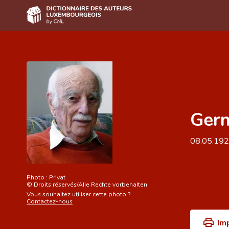
Accueil
Auteur(e)s A-Z
Recherche avancée
Germ
Foire aux questions
CNL
08.05.19
Équipe scientifique
Contact
Photo :
Privat
©
Droits réservés/Alle Rechte vorbehalten
Vous souhaitez utiliser cette photo ?
Contactez-nous
Im