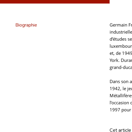
Biographie
Germain Fr
industriel
d’études se
luxembourge
et, de 1949
York. Duran
grand-duca
Dans son 
1942, le j
Métallifère
l’occasion 
1997 pour s
Cet article