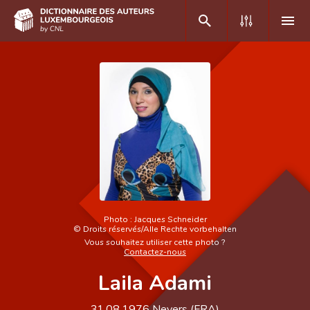
DE
FR
Accueil
Auteur(e)s A-Z
Recherche avancée
Foire aux questions
Photo :
Jacques Schneider
©
Droits réservés/Alle Rechte vorbehalten
CNL
Vous souhaitez utiliser cette photo ?
Contactez-nous
Équipe scientifique
Laila Adami
Contact
31.08.1976
Nevers (
FRA
)