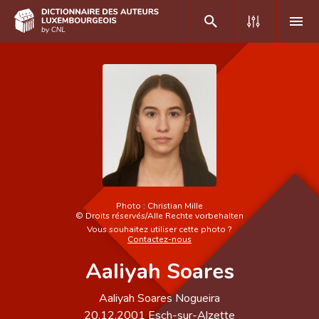
DE
FR
Accueil
Auteur(e)s A-Z
Recherche avancée
Photo :
Christian Mille
©
Droits réservés/Alle Rechte vorbehalten
Foire aux questions
Vous souhaitez utiliser cette photo ?
Contactez-nous
CNL
Aaliyah Soares
Équipe scientifique
Aaliyah Soares Nogueira
Contact
20.12.2001
Esch-sur-Alzette