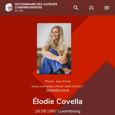
DE
FR
Accueil
Auteur(e)s A-Z
Recherche avancée
Foire aux questions
Photo :
Ken Poiré
Vous souhaitez utiliser cette photo ?
CNL
Contactez-nous
Élodie Covella
Équipe scientifique
Contact
26.08.1987
Luxembourg