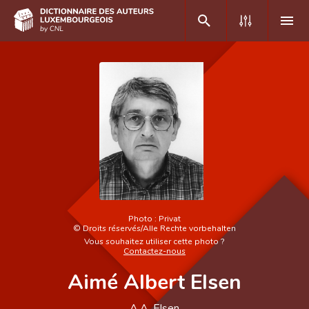
DE
FR
Accueil
Auteur(e)s A-Z
Recherche avancée
Foire aux questions
Photo :
Privat
©
Droits réservés/Alle Rechte vorbehalten
CNL
Vous souhaitez utiliser cette photo ?
Contactez-nous
Équipe scientifique
Aimé Albert Elsen
Contact
A.A. Elsen