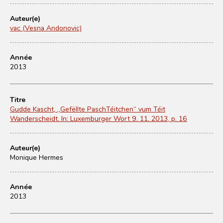
Auteur(e)
vac (Vesna Andonovic)
Année
2013
Titre
Gudde Kascht, „Gefëllte PaschTéitchen“ vum Téit
Wanderscheidt. In: Luxemburger Wort 9. 11. 2013, p. 16
Auteur(e)
Monique Hermes
Année
2013