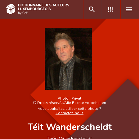
DE
FR
Accueil
Auteur(e)s A-Z
Recherche avancée
Foire aux questions
Photo :
Privat
©
Droits réservés/Alle Rechte vorbehalten
CNL
Vous souhaitez utiliser cette photo ?
Contactez-nous
Équipe scientifique
Téit Wanderscheidt
Contact
Théo Wanderscheidt