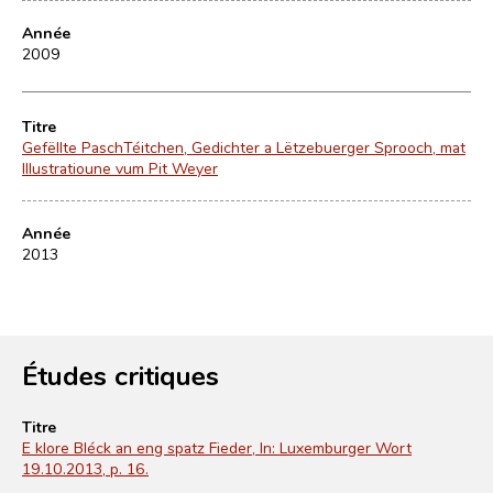
Année
2009
Titre
Gefëllte PaschTéitchen, Gedichter a Lëtzebuerger Sprooch, mat
Illustratioune vum Pit Weyer
Année
2013
Études critiques
Titre
E klore Bléck an eng spatz Fieder, In: Luxemburger Wort
19.10.2013, p. 16.