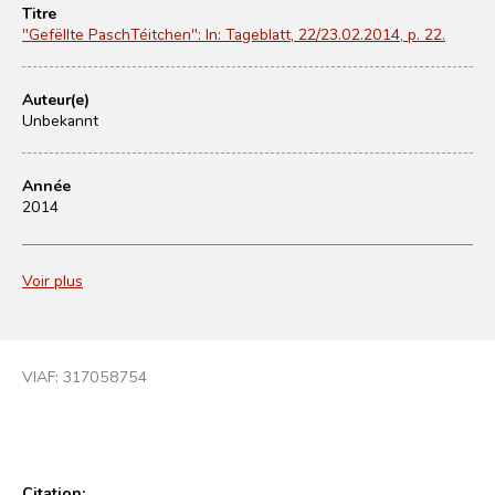
Titre
"Gefëllte PaschTéitchen": In: Tageblatt, 22/23.02.2014, p. 22.
Auteur(e)
Unbekannt
Année
2014
Voir plus
VIAF:
317058754
Citation: