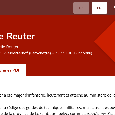
DE
FR
e Reuter
ile Reuter
39
Weiderterhof (Larochette)
–
??.??.1908
(Inconnu)
primer PDF
r a été major d’infanterie, lieutenant et attaché au ministère de 
r a rédigé des guides de techniques militaires, mais aussi des ou
e de la province de Luxembourg belge, comme
Les Ardennes Belge