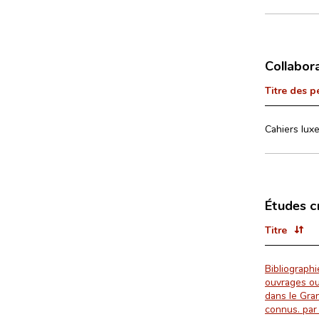
Collabor
Titre des p
Cahiers luxe
Études c
Titre
Bibliograph
ouvrages ou
dans le Gra
connus. par 