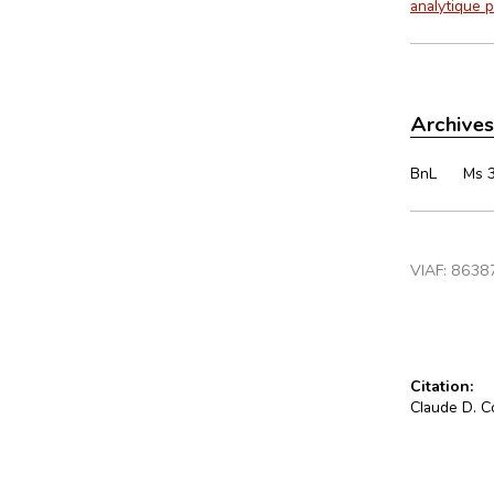
analytique p
Archives
BnL
Ms 
VIAF:
8638
Citation:
Claude D. Co