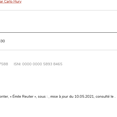
ar Carlo Hury
330
7588
ISNI: 0000 0000 5893 8465
nter, « Émile Reuter », sous :
, mise à jour du 10.05.2021, consulté le
.