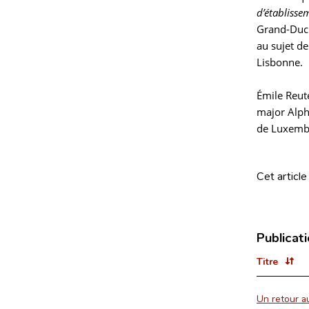
d’établisse
Grand-Duch
au sujet de
Lisbonne.
Émile Reute
major Alpho
de Luxemb
Cet article
Publicat
Titre
Un retour a