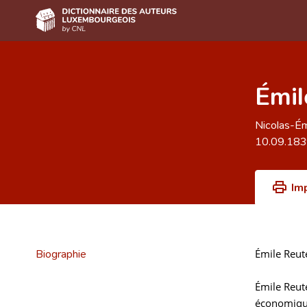
Accueil
Émil
Auteur(e)s A-Z
Recherche avancée
Nicolas-Ém
10.09.18
Foire aux questions
CNL
Im
Équipe scientifique
Contact
Biographie
Émile Reute
Émile Reute
économiqu