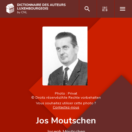
DE
FR
Accueil
Auteur(e)s A-Z
Recherche avancée
Foire aux questions
Photo :
Privat
©
Droits réservés/Alle Rechte vorbehalten
CNL
Vous souhaitez utiliser cette photo ?
Contactez-nous
Équipe scientifique
Jos Moutschen
Contact
Joseph Moutschen