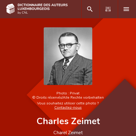
DE
FR
Accueil
Auteur(e)s A-Z
Recherche avancée
Foire aux questions
Photo :
Privat
©
Droits réservés/Alle Rechte vorbehalten
Vous souhaitez utiliser cette photo ?
CNL
Contactez-nous
Équipe scientifique
Charles Zeimet
Contact
Charel Zeimet