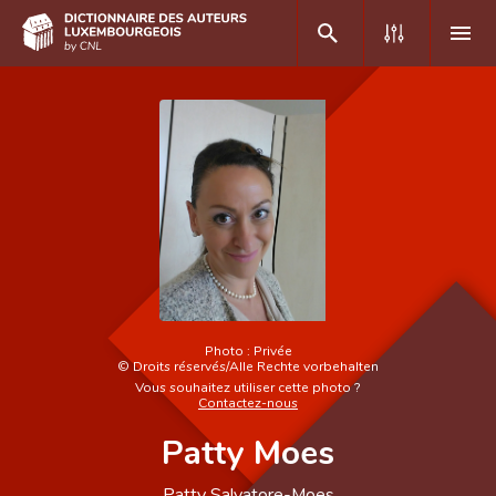
DE
FR
Accueil
Auteur(e)s A-Z
Recherche avancée
Foire aux questions
Photo :
Privée
©
Droits réservés/Alle Rechte vorbehalten
CNL
Vous souhaitez utiliser cette photo ?
Contactez-nous
Équipe scientifique
Patty Moes
Contact
Patty Salvatore-Moes