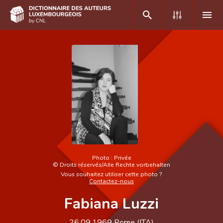
DE
FR
Accueil
Auteur(e)s A-Z
Recherche avancée
Foire aux questions
Photo :
Privée
©
Droits réservés/Alle Rechte vorbehalten
CNL
Vous souhaitez utiliser cette photo ?
Contactez-nous
Équipe scientifique
Fabiana Luzzi
Contact
26.09.1969
Rome (
ITA
)