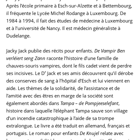
Biographie
Après l’école primaire à Esch-sur-Alzette et à Bettembourg,
il fréquente le Lycée Michel Rodange à Luxembourg. De
1984 à 1994, il fait des études de médecine à Luxembourg
et à l’université de Nancy. Il est médecin généraliste à
Dudelange.
Jacky Jack publie des récits pour enfants.
De Vampir Ben
verléiert seng Zänn
raconte l’histoire d’une famille de
chauves-souris vampires, dont le fils cadet vient de perdre
r
ses incisives. Le D
Jack et ses amis découvrent qu’il dérobe
des conserves de sang à l’hôpital d’Esch et lui viennent en
aide. Les thèmes de la solidarité, de l’assistance et de
l’amitié avec des êtres en marge de la société sont
également abordés dans
Tampa – de Pompjeeselefant
,
histoire dans laquelle l’éléphant Tampa sauve son village
d’un incendie catastrophique à l’aide de sa trompe
extralongue. Le livre a été traduit en allemand, français et
portugais. Le roman pour enfants
De Knujel
relate avec