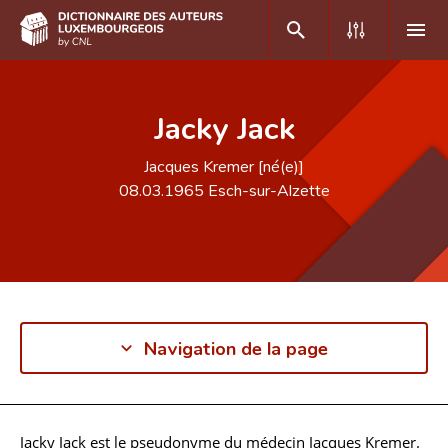
DE
FR
Jacky Jack
Jacques Kremer [né(e)]
Accueil
08.03.1965
Esch-sur-Alzette
Auteur(e)s A-Z
Recherche avancée
Foire aux questions
CNL
Navigation de la page
Équipe scientifique
Contact
Jacky Jack est le pseudonyme du médecin Jacques Kremer.