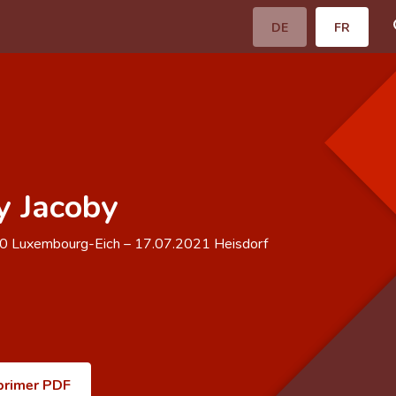
DE
FR
y Jacoby
40
Luxembourg-Eich
–
17.07.2021
Heisdorf
primer PDF