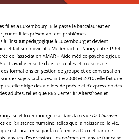
s filles à Luxembourg. Elle passe le baccalauréat en
ur jeunes filles présentant des problèmes
es à l’Institut pédagogique à Luxembourg et devient
ienne et fait son noviciat à Medernach et Nancy entre 1964
uprès de l’association AMAR – Aide médico-psychologique
78 et travaille ensuite dans les écoles et maisons de
tre des formations en gestion de groupe et de conversation
 sur des sujets bibliques. Entre 2008 et 2010, elle fait une
s, elle dirige des ateliers de poésie et d’expression des
s adultes, telles que RBS Center fir Altersfroen et
, française et luxembourgeoise dans la revue
De Cliärrwer
de l’existence humaine, telles que la naissance, la vie,
ique est caractérisé par la référence à Dieu et par une
rois langues d’expression. Les poèmes en langue française