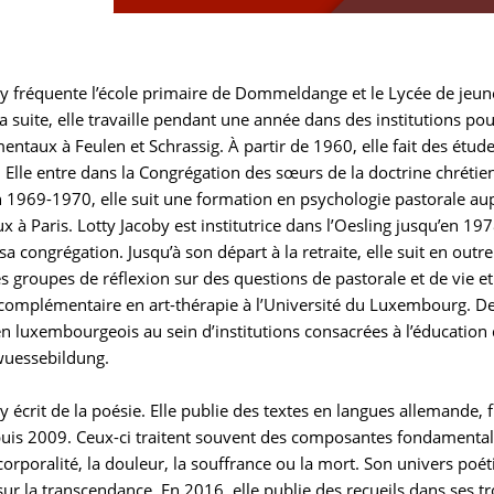
by fréquente l’école primaire de Dommeldange et le Lycée de jeune
a suite, elle travaille pendant une année dans des institutions po
ntaux à Feulen et Schrassig. À partir de 1960, elle fait des étud
e. Elle entre dans la Congrégation des sœurs de la doctrine chrét
n 1969-1970, elle suit une formation en psychologie pastorale a
ux à Paris. Lotty Jacoby est institutrice dans l’Oesling jusqu’en 19
 sa congrégation. Jusqu’à son départ à la retraite, elle suit en ou
es groupes de réflexion sur des questions de pastorale et de vie et
omplémentaire en art-thérapie à l’Université du Luxembourg. Depui
 luxembourgeois au sein d’institutions consacrées à l’éducation de
wuessebildung.
y écrit de la poésie. Elle publie des textes en langues allemande
is 2009. Ceux-ci traitent souvent des composantes fondamentales 
 corporalité, la douleur, la souffrance ou la mort. Son univers poét
ur la transcendance. En 2016, elle publie des recueils dans ses t