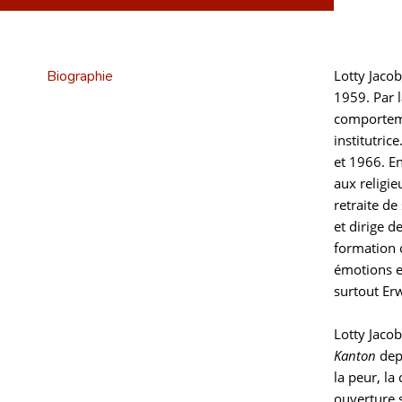
Biographie
Lotty Jaco
1959. Par l
comporteme
institutric
et 1966. E
aux religie
retraite de
et dirige d
formation c
émotions en
surtout Er
Lotty Jacob
Kanton
depu
la peur, la
ouverture s