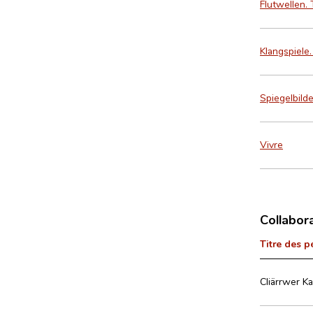
Flutwellen.
Klangspiele
Spiegelbild
Vivre
Collabor
Titre des p
Cliärrwer K