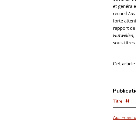
et général
recueil
Aus
forte atten
rapport de 
Flutwellen
,
sous-titre
Cet article
Publicat
Titre
Aus Freed 