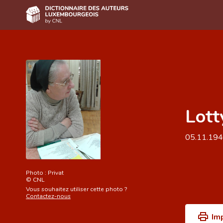
Accueil
Auteur(e)s A-Z
Recherche avancée
Lott
Foire aux questions
CNL
05.11.19
Équipe scientifique
Contact
Photo :
Privat
©
CNL
Vous souhaitez utiliser cette photo ?
Contactez-nous
Im