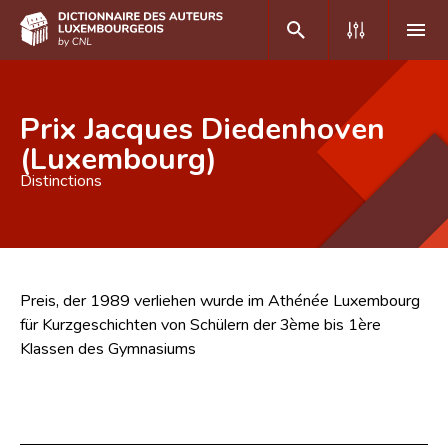
DE
FR
Prix Jacques Diedenhoven
(Luxembourg)
Distinctions
Accueil
Auteur(e)s A-Z
Recherche avancée
Preis, der 1989 verliehen wurde im Athénée Luxembourg
Foire aux questions
für Kurzgeschichten von Schülern der 3ème bis 1ère
CNL
Klassen des Gymnasiums
Équipe scientifique
Contact