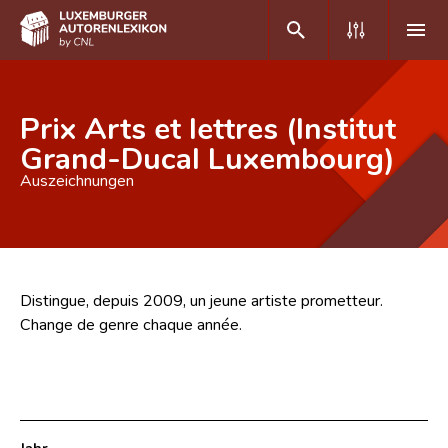
DE
FR
Prix Arts et lettres (Institut
Grand-Ducal Luxembourg)
Auszeichnungen
Home
Autor(inn)en A-Z
Erweiterte Suche
Distingue, depuis 2009, un jeune artiste prometteur.
Häufige Fragen und Antworten
Change de genre chaque année.
CNL
Forschungsgruppe
Kontakt
Jahr