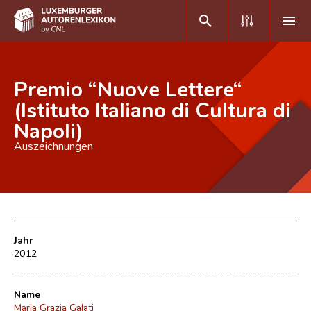
DE
FR
Premio “Nuove Lettere“
(Istituto Italiano di Cultura di
Napoli)
Home
Auszeichnungen
Autor(inn)en A-Z
Erweiterte Suche
Häufige Fragen und Antworten
CNL
Jahr
2012
Forschungsgruppe
Name
Kontakt
Maria Grazia Galati