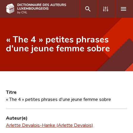
DE
FR
« The 4 » petites phrases
d'une jeune femme sobre
Accueil
Auteur(e)s A-Z
Recherche avancée
Foire aux questions
Titre
« The 4 » petites phrases d'une jeune femme sobre
CNL
Équipe scientifique
Auteur(e)
Arlette Devalois-Hanke (Arlette Devalois)
Contact