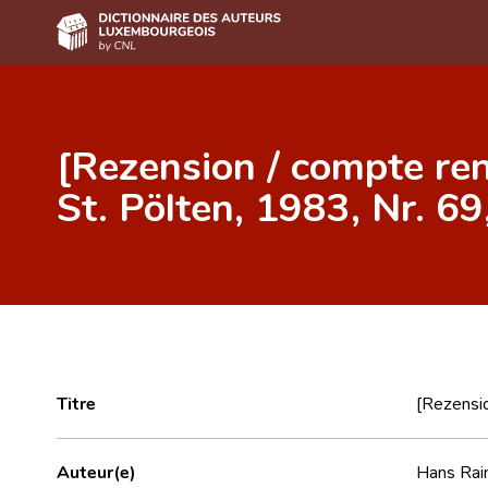
Accueil
[Rezension / compte ren
Auteur(e)s A-Z
St. Pölten, 1983, Nr. 69
Recherche avancée
Foire aux questions
CNL
Équipe scientifique
Contact
Titre
[Rezensio
Auteur(e)
Hans Ra