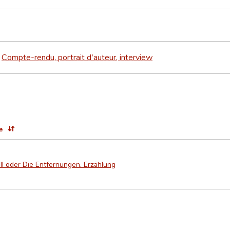
Compte-rendu, portrait d'auteur, interview
>
e
ll oder Die Entfernungen. Erzählung