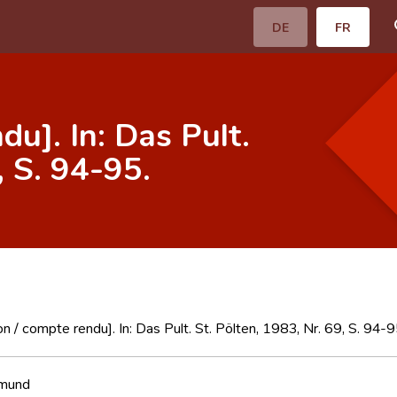
DE
FR
du]. In: Das Pult.
, S. 94-95.
n / compte rendu]. In: Das Pult. St. Pölten, 1983, Nr. 69, S. 94-9
imund