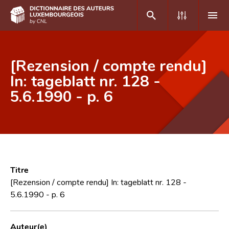
DE
FR
[Rezension / compte rendu]
In: tageblatt nr. 128 -
5.6.1990 - p. 6
Accueil
Auteur(e)s A-Z
Recherche avancée
Foire aux questions
Titre
CNL
[Rezension / compte rendu] In: tageblatt nr. 128 -
5.6.1990 - p. 6
Équipe scientifique
Contact
Auteur(e)