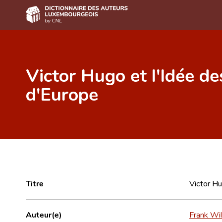
Accueil
Victor Hugo et l'Idée d
Auteur(e)s A-Z
d'Europe
Recherche avancée
Foire aux questions
CNL
Équipe scientifique
Contact
Titre
Victor Hu
Auteur(e)
Frank Wi