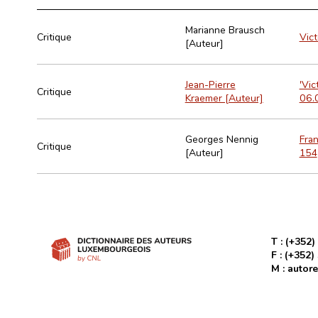
Marianne Brausch
Critique
Vict
[Auteur]
Jean-Pierre
'Vic
Critique
Kraemer [Auteur]
06.0
Georges Nennig
Fran
Critique
[Auteur]
154
T :
(+352)
F :
(+352)
M :
autore