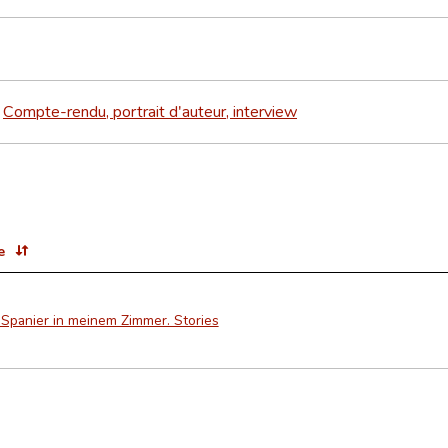
Compte-rendu, portrait d'auteur, interview
>
e
 Spanier in meinem Zimmer. Stories