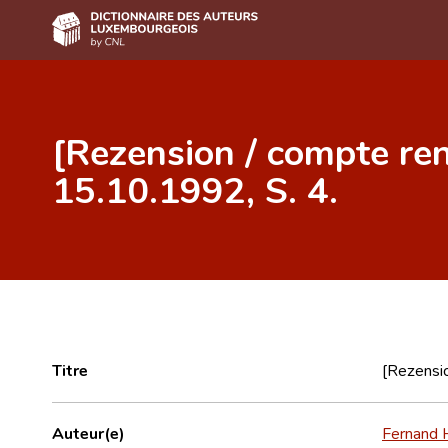
Accueil
[Rezension / compte ren
Auteur(e)s A-Z
15.10.1992, S. 4.
Recherche avancée
Foire aux questions
CNL
Équipe scientifique
Contact
Titre
[Rezensio
Auteur(e)
Fernand 