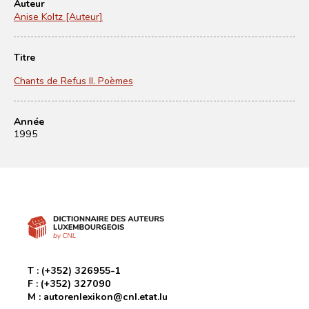
Auteur
Anise Koltz [Auteur]
Titre
Chants de Refus II. Poèmes
Année
1995
T :
(+352) 326955-1
F :
(+352) 327090
M :
autorenlexikon@cnl.etat.lu