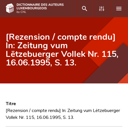
DE
FR
[Rezension / compte rendu]
In: Zeitung vum
Lëtzebuerger Vollek Nr. 115,
Accueil
16.06.1995, S. 13.
Auteur(e)s A-Z
Recherche avancée
Foire aux questions
CNL
Titre
Équipe scientifique
[Rezension / compte rendu] In: Zeitung vum Lëtzebuerger
Vollek Nr. 115, 16.06.1995, S. 13.
Contact