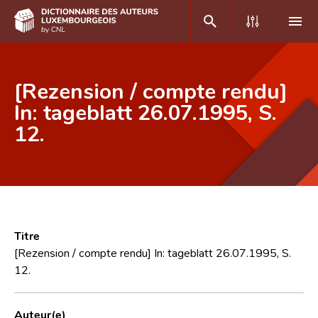
DE
FR
[Rezension / compte rendu]
In: tageblatt 26.07.1995, S.
12.
Accueil
Auteur(e)s A-Z
Recherche avancée
Foire aux questions
Titre
CNL
[Rezension / compte rendu] In: tageblatt 26.07.1995, S.
12.
Équipe scientifique
Contact
Auteur(e)