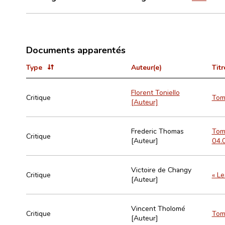
Documents apparentés
Type
Auteur(e)
Titr
Florent Toniello
Critique
Tom 
[Auteur]
Frederic Thomas
Tom 
Critique
[Auteur]
04.
Victoire de Changy
Critique
« Le
[Auteur]
Vincent Tholomé
Critique
Tom 
[Auteur]