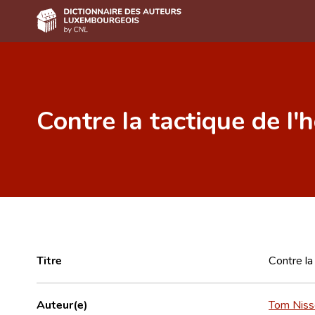
Accueil
Auteur(e)s A-Z
Contre la tactique de l'
Recherche avancée
Foire aux questions
CNL
Équipe scientifique
Contact
Titre
Contre la
Auteur(e)
Tom Niss