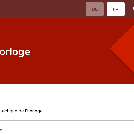
DE
FR
horloge
 tactique de l'horloge
e