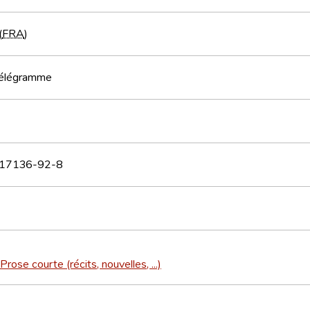
(
FRA
)
Télégramme
17136-92-8
Prose courte (récits, nouvelles, ...)