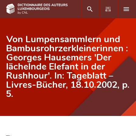
DE
FR
Von Lumpensammlern und
Bambusrohrzerkleinerinnen :
Georges Hausemers 'Der
Accueil
lächelnde Elefant in der
Auteur(e)s A-Z
Rushhour'. In: Tageblatt –
Recherche avancée
Livres-Bücher, 18.10.2002, p.
5.
Foire aux questions
CNL
Équipe scientifique
Contact