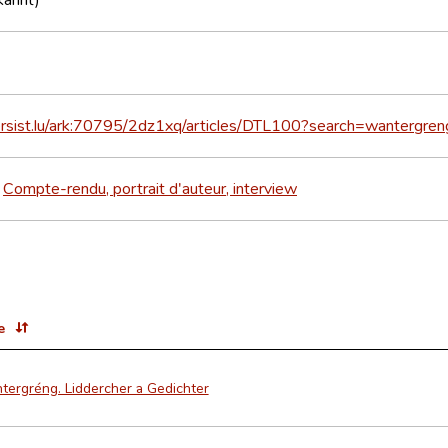
persist.lu/ark:70795/2dz1xq/articles/DTL100?search=wantergre
Compte-rendu, portrait d'auteur, interview
>
e
tergréng. Liddercher a Gedichter