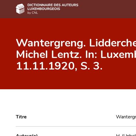
Accueil
Wantergreng. Lidderche
Auteur(e)s A-Z
Michel Lentz. In: Luxe
Recherche avancée
11.11.1920, S. 3.
Foire aux questions
CNL
Équipe scientifique
Contact
Titre
Wantergre
Auteur(e)
H. (Unbe