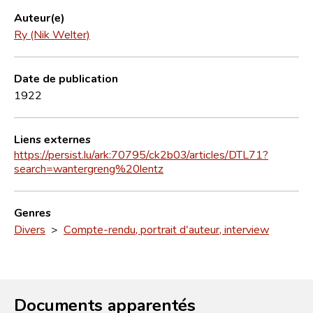
Auteur(e)
Ry (Nik Welter)
Date de publication
1922
Liens externes
https://persist.lu/ark:70795/ck2b03/articles/DTL71?
search=wantergreng%20lentz
Genres
Divers
>
Compte-rendu, portrait d'auteur, interview
Documents apparentés