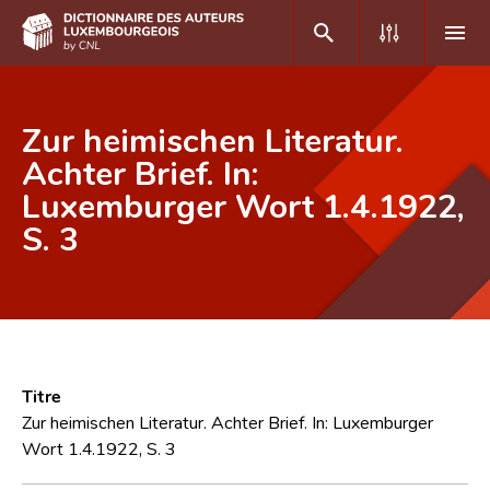
DE
FR
Zur heimischen Literatur.
Achter Brief. In:
Luxemburger Wort 1.4.1922,
Accueil
S. 3
Auteur(e)s A-Z
Recherche avancée
Foire aux questions
CNL
Titre
Équipe scientifique
Zur heimischen Literatur. Achter Brief. In: Luxemburger
Wort 1.4.1922, S. 3
Contact