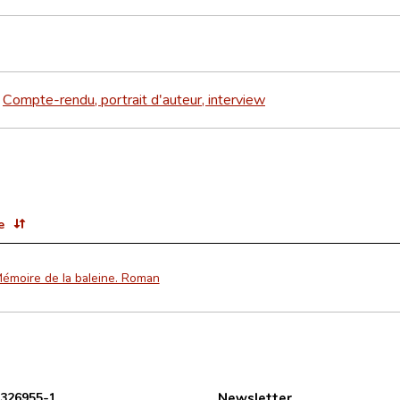
Compte-rendu, portrait d'auteur, interview
>
e
Mémoire de la baleine. Roman
 326955-1
Newsletter