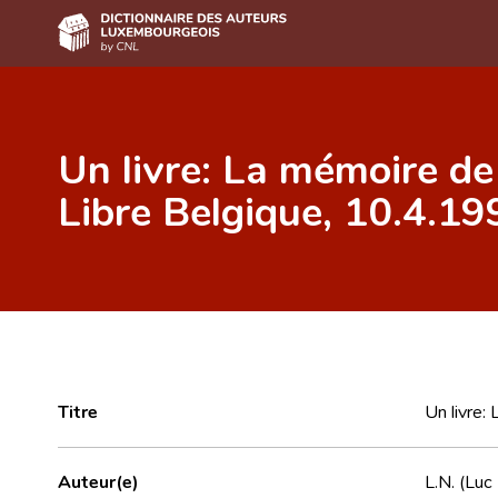
Accueil
Un livre: La mémoire de 
Auteur(e)s A-Z
Libre Belgique, 10.4.19
Recherche avancée
Foire aux questions
CNL
Équipe scientifique
Contact
Titre
Un livre:
Auteur(e)
L.N. (Luc