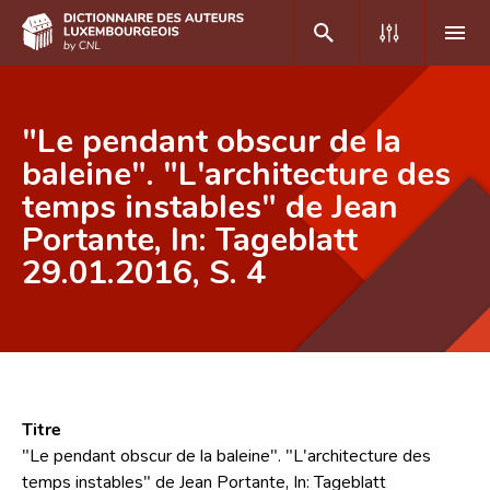
DE
FR
"Le pendant obscur de la
baleine". "L'architecture des
temps instables" de Jean
Accueil
Portante, In: Tageblatt
Auteur(e)s A-Z
29.01.2016, S. 4
Recherche avancée
Foire aux questions
CNL
Équipe scientifique
Titre
"Le pendant obscur de la baleine". "L'architecture des
Contact
temps instables" de Jean Portante, In: Tageblatt