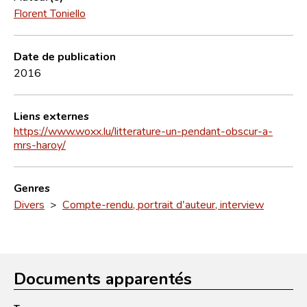
Florent Toniello
Date de publication
2016
Liens externes
https://www.woxx.lu/litterature-un-pendant-obscur-a-
mrs-haroy/
Genres
Divers
>
Compte-rendu, portrait d'auteur, interview
Documents apparentés