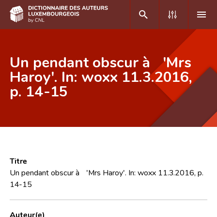
DE
FR
Un pendant obscur à 'Mrs
Haroy'. In: woxx 11.3.2016,
p. 14-15
Accueil
Auteur(e)s A-Z
Recherche avancée
Foire aux questions
Titre
CNL
Un pendant obscur à 'Mrs Haroy'. In: woxx 11.3.2016, p.
14-15
Équipe scientifique
Contact
Auteur(e)