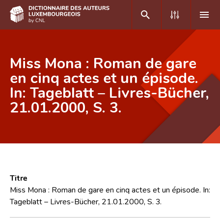
DE
FR
Miss Mona : Roman de gare
en cinq actes et un épisode.
In: Tageblatt – Livres-Bücher,
Accueil
21.01.2000, S. 3.
Auteur(e)s A-Z
Recherche avancée
Foire aux questions
CNL
Titre
Équipe scientifique
Miss Mona : Roman de gare en cinq actes et un épisode. In:
Tageblatt – Livres-Bücher, 21.01.2000, S. 3.
Contact