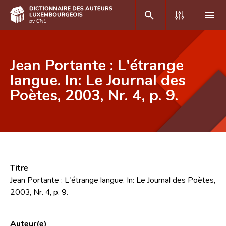
DE
FR
Jean Portante : L'étrange
langue. In: Le Journal des
Poètes, 2003, Nr. 4, p. 9.
Accueil
Auteur(e)s A-Z
Recherche avancée
Foire aux questions
Titre
CNL
Jean Portante : L'étrange langue. In: Le Journal des Poètes,
2003, Nr. 4, p. 9.
Équipe scientifique
Contact
Auteur(e)