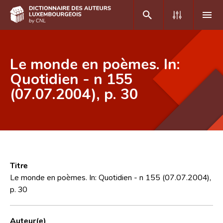
DE
FR
Le monde en poèmes. In:
Quotidien - n 155
(07.07.2004), p. 30
Accueil
Auteur(e)s A-Z
Recherche avancée
Foire aux questions
Titre
CNL
Le monde en poèmes. In: Quotidien - n 155 (07.07.2004),
p. 30
Équipe scientifique
Contact
Auteur(e)