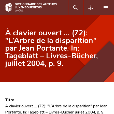
DE
FR
À clavier ouvert … (72):
"L’Arbre de la disparition"
par Jean Portante. In:
Accueil
Tageblatt – Livres-Bücher,
Auteur(e)s A-Z
juillet 2004, p. 9.
Recherche avancée
Foire aux questions
CNL
Équipe scientifique
Titre
À clavier ouvert … (72): "L’Arbre de la disparition" par Jean
Contact
Portante. In: Tageblatt – Livres-Bücher, juillet 2004, p. 9.