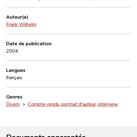
Auteur(e)
Frank Wilhelm
Date de publication
2004
Langues
français
Genres
Divers
>
Compte-rendu, portrait d'auteur, interview
Documents apparentés