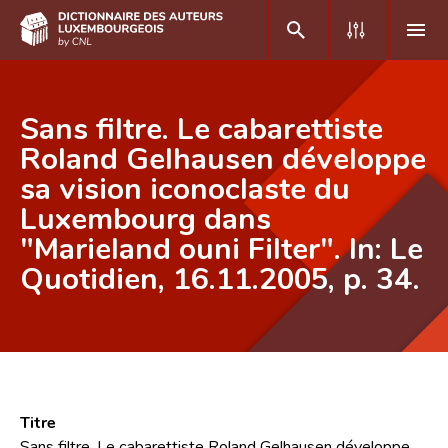
DE
FR
Sans filtre. Le cabarettiste
Roland Gelhausen développe
sa vision iconoclaste du
Accueil
Luxembourg dans
Auteur(e)s A-Z
"Marieland ouni Filter". In: Le
Recherche avancée
Quotidien, 16.11.2005, p. 34.
Foire aux questions
CNL
Équipe scientifique
Titre
Contact
Sans filtre. Le cabarettiste Roland Gelhausen développe