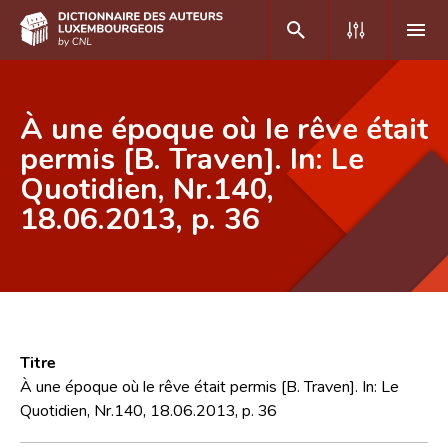
DE
FR
À une époque où le rêve était
permis [B. Traven]. In: Le
Quotidien, Nr.140,
Accueil
18.06.2013, p. 36
Auteur(e)s A-Z
Recherche avancée
Foire aux questions
CNL
Titre
Équipe scientifique
À une époque où le rêve était permis [B. Traven]. In: Le
Quotidien, Nr.140, 18.06.2013, p. 36
Contact