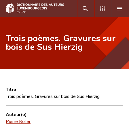
DE
FR
Trois poèmes. Gravures sur
bois de Sus Hierzig
Accueil
Auteur(e)s A-Z
Recherche avancée
Foire aux questions
Titre
Trois poèmes. Gravures sur bois de Sus Hierzig
CNL
Équipe scientifique
Auteur(e)
Pierre Roller
Contact