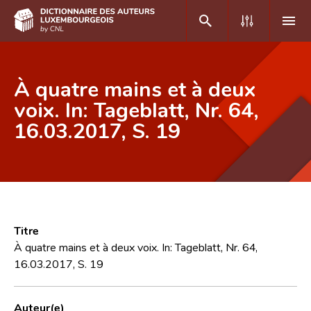
DE
FR
À quatre mains et à deux
voix. In: Tageblatt, Nr. 64,
16.03.2017, S. 19
Accueil
Auteur(e)s A-Z
Recherche avancée
Foire aux questions
Titre
CNL
À quatre mains et à deux voix. In: Tageblatt, Nr. 64,
16.03.2017, S. 19
Équipe scientifique
Contact
Auteur(e)