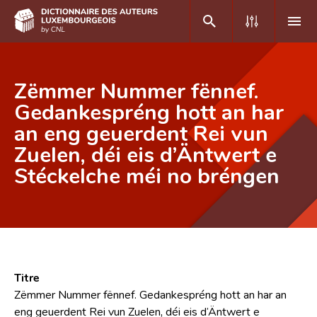
DE
FR
Zëmmer Nummer fënnef.
Gedankespréng hott an har
an eng geuerdent Rei vun
Accueil
Zuelen, déi eis d’Äntwert e
Auteur(e)s A-Z
Stéckelche méi no bréngen
Recherche avancée
Foire aux questions
CNL
Équipe scientifique
Titre
Zëmmer Nummer fënnef. Gedankespréng hott an har an
Contact
eng geuerdent Rei vun Zuelen, déi eis d’Äntwert e