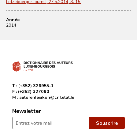
Lëtzebuerger Journal, 27.5.2014, S. 15.
Année
2014
T :
(+352) 326955-1
F :
(+352) 327090
M :
autorenlexikon@cnl.etat.lu
Newsletter