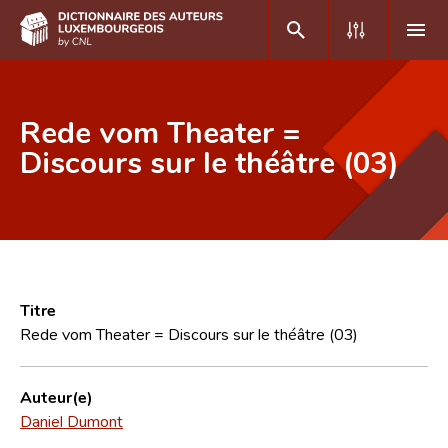
DE
FR
Rede vom Theater =
Discours sur le théâtre (03)
Accueil
Auteur(e)s A-Z
Recherche avancée
Foire aux questions
Titre
Rede vom Theater = Discours sur le théâtre (03)
CNL
Équipe scientifique
Auteur(e)
Daniel Dumont
Contact