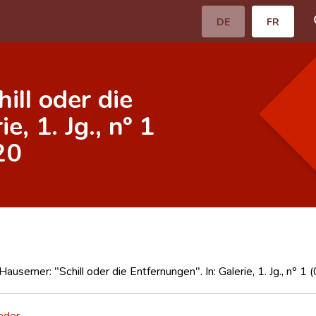
DE
FR
ll oder die
e, 1. Jg., nº 1
20
ausemer: "Schill oder die Entfernungen". In: Galerie, 1. Jg., nº 
eder