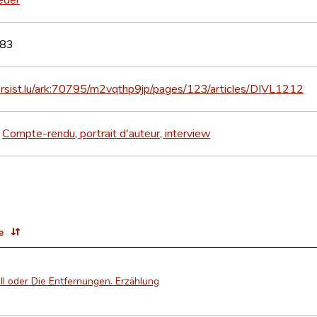
83
persist.lu/ark:70795/m2vqthp9jp/pages/123/articles/DIVL1212
Compte-rendu, portrait d'auteur, interview
>
e
ll oder Die Entfernungen. Erzählung