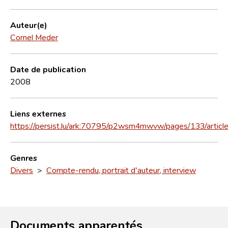
Auteur(e)
Cornel Meder
Date de publication
2008
Liens externes
https://persist.lu/ark:70795/p2wsm4mwvw/pages/133/artic
Genres
Divers
>
Compte-rendu, portrait d'auteur, interview
Documents apparentés