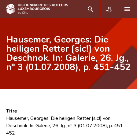
DE
FR
Hausemer, Georges: Die
heiligen Retter [sic!] von
Deschnok. In: Galerie, 26. Jg.,
Accueil
nº 3 (01.07.2008), p. 451-452
Auteur(e)s A-Z
Recherche avancée
Foire aux questions
CNL
Titre
Équipe scientifique
Hausemer, Georges: Die heiligen Retter [sic!] von
Deschnok. In: Galerie, 26. Jg., nº 3 (01.07.2008), p. 451-
Contact
452