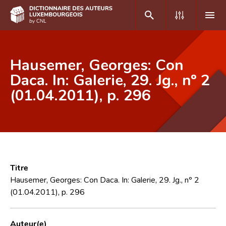
DE
FR
Hausemer, Georges: Con
Daca. In: Galerie, 29. Jg., nº 2
(01.04.2011), p. 296
Accueil
Auteur(e)s A-Z
Recherche avancée
Foire aux questions
Titre
CNL
Hausemer, Georges: Con Daca. In: Galerie, 29. Jg., nº 2
(01.04.2011), p. 296
Équipe scientifique
Contact
Auteur(e)