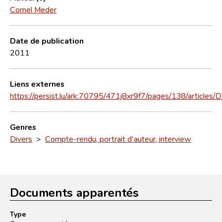
Cornel Meder
Date de publication
2011
Liens externes
https://persist.lu/ark:70795/471j8xr9f7/pages/138/articles
Genres
Divers
>
Compte-rendu, portrait d'auteur, interview
Documents apparentés
Type