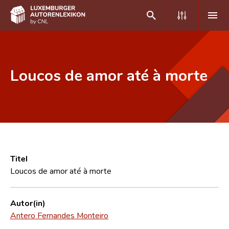
DE
FR
Loucos de amor até à morte
Home
Autor(inn)en A-Z
Erweiterte Suche
Häufige Fragen und Antworten
Titel
Loucos de amor até à morte
CNL
Forschungsgruppe
Autor(in)
Antero Fernandes Monteiro
Kontakt